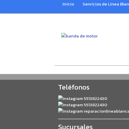
Inicio
Servicios de Linea Bla
Teléfonos
5513822430
5513822430
reparacionlineablanc
Sucursales