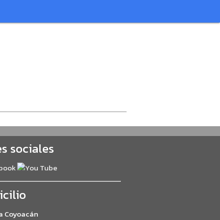
s sociales
cilio
ía Coyoacán