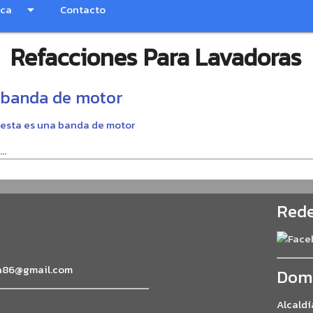
nca
arrow_drop_down
Contacto
Refacciones Para Lavadoras
banda de motor
esta es una banda de motor
...
Rede
a86@gmail.com
Domi
Alcald