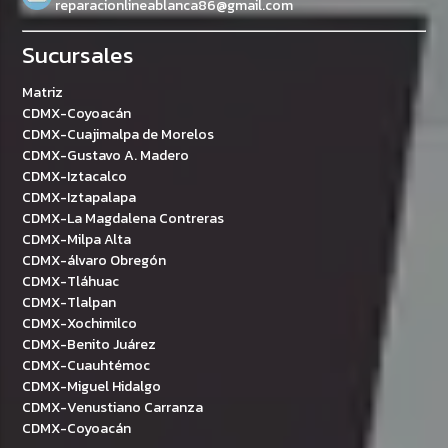
reparacionlineablanca86@gmail.com
Sucursales
Matriz
CDMX-Coyoacán
CDMX-Cuajimalpa de Morelos
CDMX-Gustavo A. Madero
CDMX-Iztacalco
CDMX-Iztapalapa
CDMX-La Magdalena Contreras
CDMX-Milpa Alta
CDMX-álvaro Obregón
CDMX-Tláhuac
CDMX-Tlalpan
CDMX-Xochimilco
CDMX-Benito Juárez
CDMX-Cuauhtémoc
CDMX-Miguel Hidalgo
CDMX-Venustiano Carranza
CDMX-Coyoacán