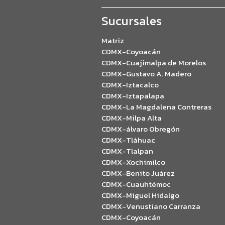
Sucursales
Matriz
CDMX-Coyoacán
CDMX-Cuajimalpa de Morelos
CDMX-Gustavo A. Madero
CDMX-Iztacalco
CDMX-Iztapalapa
CDMX-La Magdalena Contreras
CDMX-Milpa Alta
CDMX-álvaro Obregón
CDMX-Tláhuac
CDMX-Tlalpan
CDMX-Xochimilco
CDMX-Benito Juárez
CDMX-Cuauhtémoc
CDMX-Miguel Hidalgo
CDMX-Venustiano Carranza
CDMX-Coyoacán