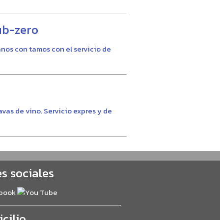
ub-zero
nos con tamos con el servicio de
vas de vino. Servicio expres y de
s sociales
cilio