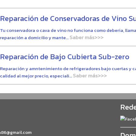
Reparación de Conservadoras de Vino S
Tu conservadora o cava de vino no funciona como deberia, llama
Saber más>>>
reparación a domicilio y mante...
Reparación de Bajo Cubierta Sub-zero
Reparación y amntenimiento de refrigeradores bajo cuertas y ca
Saber más>>>
calidad al mejor precio, especiali...
Rede
a86@gmail.com
Domi