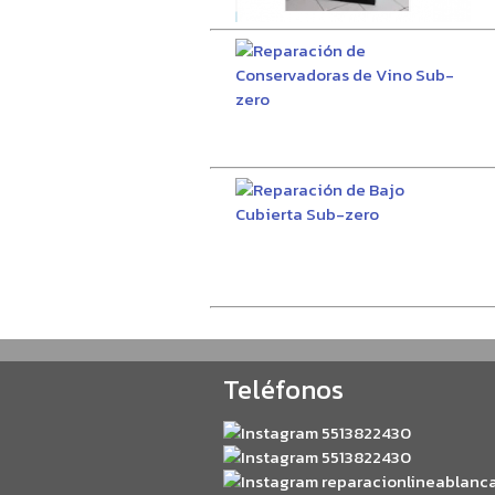
Teléfonos
5513822430
5513822430
reparacionlineablanc