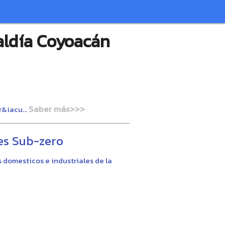
aldía Coyoacán
Saber más>>>
r&iacu...
es Sub-zero
 domesticos e industriales de la