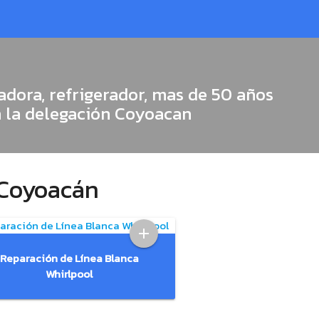
adora, refrigerador, mas de 50 años
n la delegación Coyoacan
 Coyoacán
add
Reparación de Línea Blanca
Whirlpool