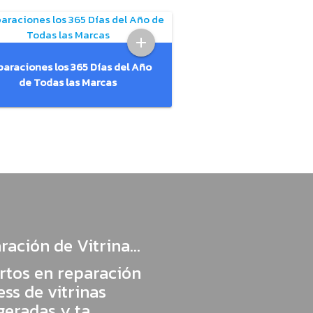
add
araciones los 365 Días del Año
de Todas las Marcas
ación de Vitrina...
rtos en reparación
ss de vitrinas
geradas y ta