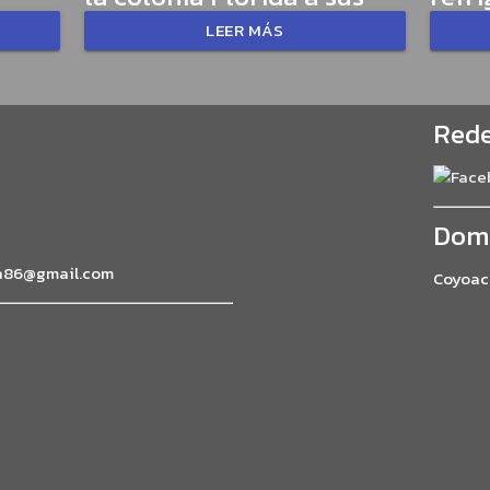
LEER MÁS
Rede
Domi
a86@gmail.com
Coyoac