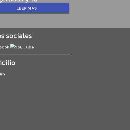
LEER MÁS
s sociales
cilio
án