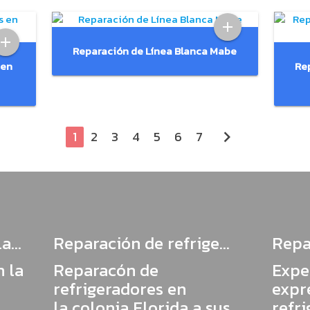
add
add
Reparación de Línea Blanca Mabe
 en
Rep
chevron_right
1
2
3
4
5
6
7
...
Reparación de refrige...
Repar
 la
Reparacón de
Expe
refrigeradores en
expre
la colonia Florida a sus
refri