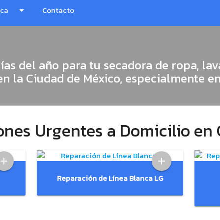
nca
arrow_drop_down
Contacto
ías del año para tu secadora de ropa, lav
en la Ciudad de México, especialmente e
ones Urgentes a Domicilio en
add
add
Reparación de Línea Blanca LG