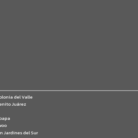
lonia del Valle
enito Juárez
Coapa
woo
 Jardines del Sur