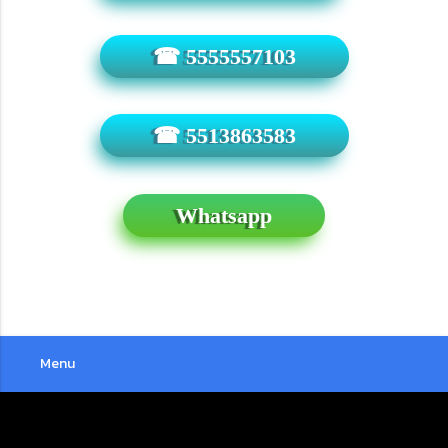
☎ 5555557103
☎ 5513863583
Whatsapp
Menu