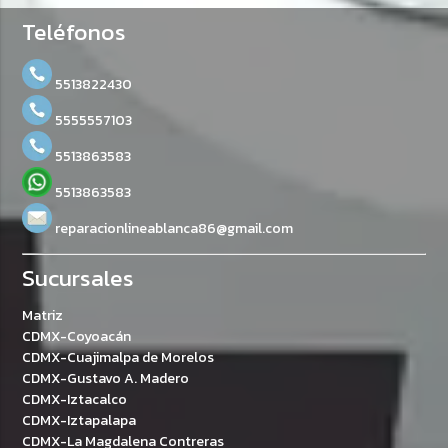
Teléfonos
5513822430
5555557103
5513863583
5513863583
reparacionlineablanca86@gmail.com
Sucursales
Matriz
CDMX-Coyoacán
CDMX-Cuajimalpa de Morelos
CDMX-Gustavo A. Madero
CDMX-Iztacalco
CDMX-Iztapalapa
CDMX-La Magdalena Contreras