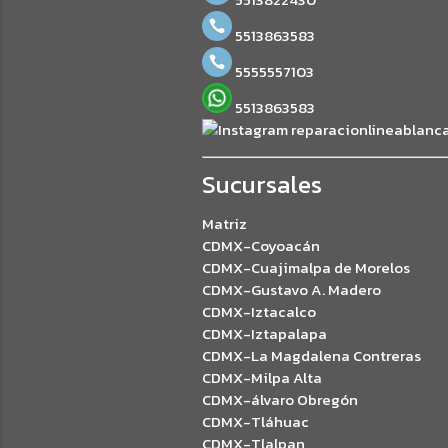
5513863583
5555557103
5513863583
reparacionlineablanc
Sucursales
Matriz
CDMX-Coyoacán
CDMX-Cuajimalpa de Morelos
CDMX-Gustavo A. Madero
CDMX-Iztacalco
CDMX-Iztapalapa
CDMX-La Magdalena Contreras
CDMX-Milpa Alta
CDMX-álvaro Obregón
CDMX-Tláhuac
CDMX-Tlalpan