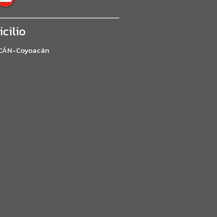
cilio
CÁN-Coyoacán