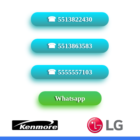
☎ 5513822430
☎ 5513863583
☎ 5555557103
Whatsapp