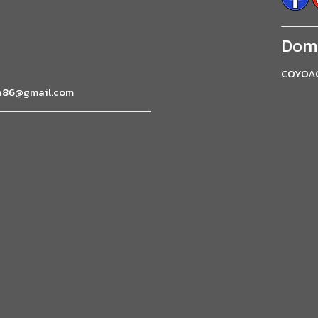
Domi
COYOA
a86@gmail.com