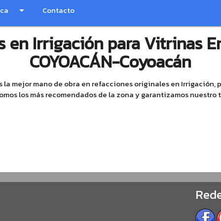
nca
arrow_drop_down
Contacto
 en Irrigación para Vitrinas E
COYOACÁN-Coyoacán
 la mejor mano de obra en refacciones originales en Irrigación, p
 somos los más recomendados de la zona y garantizamos nuestro t
Rede