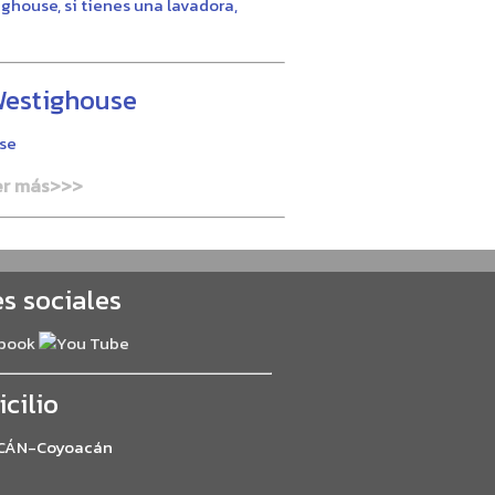
ghouse, si tienes una lavadora,
Westighouse
use
er más>>>
s sociales
cilio
CÁN-Coyoacán