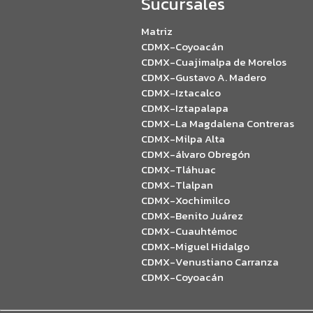
Sucursales
Matriz
CDMX-Coyoacán
CDMX-Cuajimalpa de Morelos
CDMX-Gustavo A. Madero
CDMX-Iztacalco
CDMX-Iztapalapa
CDMX-La Magdalena Contreras
CDMX-Milpa Alta
CDMX-álvaro Obregón
CDMX-Tláhuac
CDMX-Tlalpan
CDMX-Xochimilco
CDMX-Benito Juárez
CDMX-Cuauhtémoc
CDMX-Miguel Hidalgo
CDMX-Venustiano Carranza
CDMX-Coyoacán