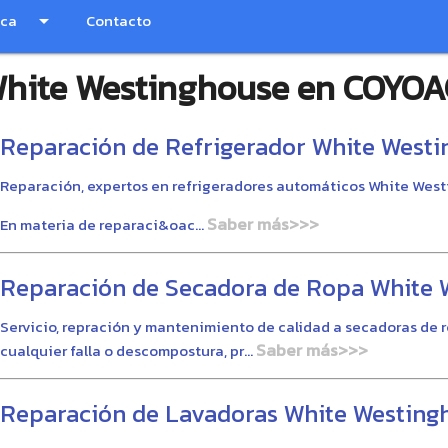
nca
arrow_drop_down
Contacto
 White Westinghouse en COYO
Reparación de Refrigerador White West
Reparación, expertos en refrigeradores automáticos White Wes
Saber más>>>
En materia de reparaci&oac...
Reparación de Secadora de Ropa White 
Servicio, repración y mantenimiento de calidad a secadoras de
Saber más>>>
cualquier falla o descompostura, pr...
Reparación de Lavadoras White Westing