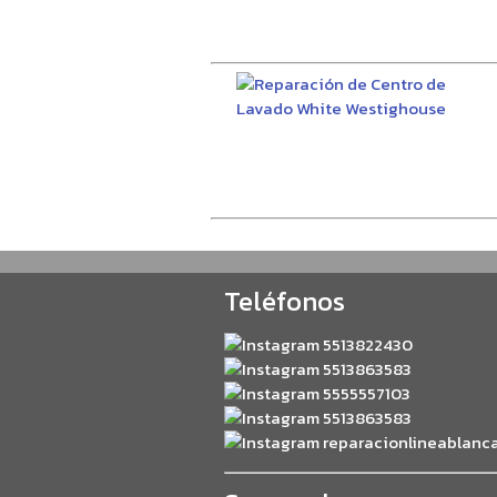
Teléfonos
5513822430
5513863583
5555557103
5513863583
reparacionlineablanc