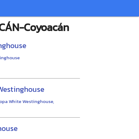
ACÁN-Coyoacán
inghouse
tinghouse
Westinghouse
 ropa White Westinghouse,
house